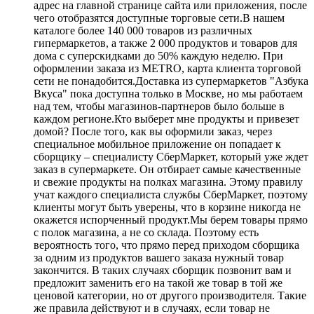
адрес на главной странице сайта или приложения, после
чего отобразятся доступные торговые сети.В нашем
каталоге более 140 000 товаров из различных
гипермаркетов, а также 2 000 продуктов и товаров для
дома с суперскидками до 50% каждую неделю. При
оформлении заказа из METRO, карта клиента торговой
сети не понадобится.Доставка из супермаркетов "Азбука
Вкуса" пока доступна только в Москве, но мы работаем
над тем, чтобы магазинов-партнеров было больше в
каждом регионе.Кто выберет мне продукты и привезет
домой? После того, как вы оформили заказ, через
специальное мобильное приложение он попадает к
сборщику – специалисту СберМаркет, который уже ждет
заказ в супермаркете. Он отбирает самые качественные
и свежие продукты на полках магазина. Этому правилу
учат каждого специалиста службы СберМаркет, поэтому
клиенты могут быть уверены, что в корзине никогда не
окажется испорченный продукт.Мы берем товары прямо
с полок магазина, а не со склада. Поэтому есть
вероятность того, что прямо перед приходом сборщика
за одним из продуктов вашего заказа нужный товар
закончится. В таких случаях сборщик позвонит вам и
предложит заменить его на такой же товар в той же
ценовой категории, но от другого производителя. Такие
же правила действуют и в случаях, если товар не