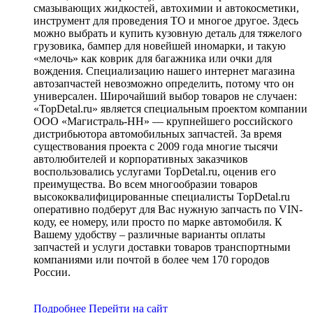
смазывающих жидкостей, автохимии и автокосметики,
инструмент для проведения ТО и многое другое. Здесь
можно выбрать и купить кузовную деталь для тяжелого
грузовика, бампер для новейшей иномарки, и такую
«мелочь» как коврик для багажника или очки для
вождения. Специализацию нашего интернет магазина
автозапчастей невозможно определить, потому что он
универсален. Широчайший выбор товаров не случаен:
«TopDetal.ru» является специальным проектом компании
ООО «Магистраль-НН» — крупнейшего российского
дистрибьютора автомобильных запчастей. За время
существования проекта с 2009 года многие тысячи
автолюбителей и корпоративных заказчиков
воспользовались услугами TopDetal.ru, оценив его
преимущества. Во всем многообразии товаров
высококвалифицированные специалисты TopDetal.ru
оперативно подберут для Вас нужную запчасть по VIN-
коду, ее номеру, или просто по марке автомобиля. К
Вашему удобству – различные варианты оплаты
запчастей и услуги доставки товаров транспортными
компаниями или почтой в более чем 170 городов
России.
Подробнее
Перейти
на сайт