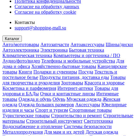
Политика конфиденциальности
Согласие на обработку данных
Согласие на обработку cookie
Контакты
support@shopping-mall.su
Каталог
Авто/мототовары
Автозапчасти
Автоаксессуары
Шины/диски
Автоэлектроника
Электроника
Бытовая техника
Климатическая техника
Компьютеры и оргтехника / ПО
Аудио/фото/видео
Телефоны и мобильные устройства
Для
дома и офиса
Хозяйственно-бытовые товары
Канцелярские
товары
Книги
Подарки и сувениры
Посуда
Текстиль и
постельное белье
Продукты питания, доставка еды
Товары
для творчества и рукоделия
Зоотовары
Красота и здоровье
Косметика и парфюмерия
Интернет-аптеки
Товары для
здоровья и БАДы
Очки и контактные линзы
Интимные
товары
Одежда и обувь
Обувь
Мужская одежда
Женская
одежда
Одежда больших размеров
Аксессуары
Ювелирные
изделия и часы
Спорт и туризм
Спортивные товары
Туристические товары
Строительство и ремонт
Строительные
материалы
Строительный инструмент
Светотехника
Водоснабжение и отопление
Системы безопасности
Металлопродукция
Для мам и их детей
Детская одежда