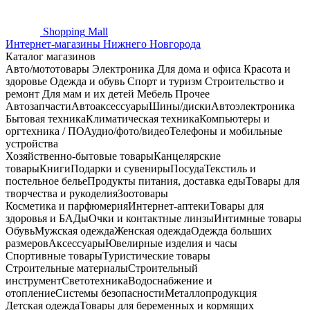
Shopping
Mall
Интернет-магазины Нижнего Новгорода
Каталог магазинов
Авто/мототовары
Электроника
Для дома и офиса
Красота и
здоровье
Одежда и обувь
Спорт и туризм
Строительство и
ремонт
Для мам и их детей
Мебель
Прочее
Автозапчасти
Автоаксессуары
Шины/диски
Автоэлектроника
Бытовая техника
Климатическая техника
Компьютеры и
оргтехника / ПО
Аудио/фото/видео
Телефоны и мобильные
устройства
Хозяйственно-бытовые товары
Канцелярские
товары
Книги
Подарки и сувениры
Посуда
Текстиль и
постельное белье
Продукты питания, доставка еды
Товары для
творчества и рукоделия
Зоотовары
Косметика и парфюмерия
Интернет-аптеки
Товары для
здоровья и БАДы
Очки и контактные линзы
Интимные товары
Обувь
Мужская одежда
Женская одежда
Одежда больших
размеров
Аксессуары
Ювелирные изделия и часы
Спортивные товары
Туристические товары
Строительные материалы
Строительный
инструмент
Светотехника
Водоснабжение и
отопление
Системы безопасности
Металлопродукция
Детская одежда
Товары для беременных и кормящих