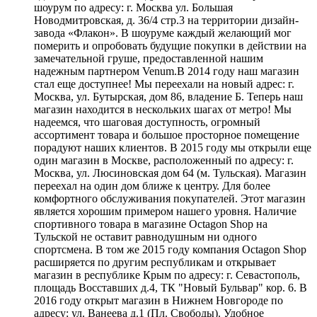
шоурум по адресу: г. Москва ул. Большая
Новодмитровская, д. 36/4 стр.3 на территории дизайн-
завода «Флакон». В шоуруме каждый желающий мог
померить и опробовать будущие покупки в действии на
замечательной груше, предоставленной нашим
надежным партнером Venum.В 2014 году наш магазин
стал еще доступнее! Мы переехали на новый адрес: г.
Москва, ул. Бутырская, дом 86, владение Б. Теперь наш
магазин находится в нескольких шагах от метро! Мы
надеемся, что шаговая доступность, огромный
ассортимент товара и большое просторное помещение
порадуют наших клиентов. В 2015 году мы открыли еще
один магазин в Москве, расположенный по адресу: г.
Москва, ул. Люсиновская дом 64 (м. Тульская). Магазин
переехал на один дом ближе к центру. Для более
комфортного обслуживания покупателей. Этот магазин
является хорошим примером нашего уровня. Наличие
спортивного товара в магазине Octagon Shop на
Тульской не оставит равнодушным ни одного
спортсмена. В том же 2015 году компания Octagon Shop
расширяется по другим республикам и открывает
магазин в республике Крым по адресу: г. Севастополь,
площадь Восставших д.4, ТК "Новый Бульвар" кор. 6. В
2016 году открыт магазин в Нижнем Новгороде по
адресу: ул. Ванеева д.1 (Пл. Свободы). Удобное