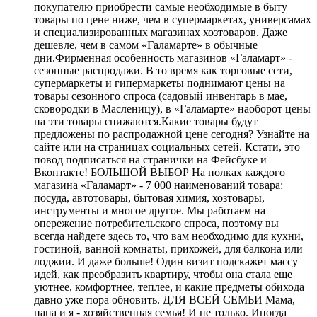
покупателю приобрести самые необходимые в быту
товары по цене ниже, чем в супермаркетах, универсамах
и специализированных магазинах хозтоваров. Даже
дешевле, чем в самом «Галамарте» в обычные
дни.Фирменная особенность магазинов «Галамарт» -
сезонные распродажи. В то время как торговые сети,
супермаркеты и гипермаркеты поднимают цены на
товары сезонного спроса (садовый инвентарь в мае,
сковородки в Масленицу), в «Галамарте» наоборот цены
на эти товары снижаются.Какие товары будут
предложены по распродажной цене сегодня? Узнайте на
сайте или на страницах социальных сетей. Кстати, это
повод подписаться на странички на Фейсбуке и
Вконтакте! БОЛЬШОЙ ВЫБОР На полках каждого
магазина «Галамарт» - 7 000 наименований товара:
посуда, автотовары, бытовая химия, хозтовары,
инструменты и многое другое. Мы работаем на
опережение потребительского спроса, поэтому вы
всегда найдете здесь то, что вам необходимо для кухни,
гостиной, ванной комнаты, прихожей, для балкона или
лоджии. И даже больше! Один визит подскажет массу
идей, как преобразить квартиру, чтобы она стала еще
уютнее, комфортнее, теплее, и какие предметы обихода
давно уже пора обновить. ДЛЯ ВСЕЙ СЕМЬИ Мама,
папа и я - хозяйственная семья! И не только. Иногда