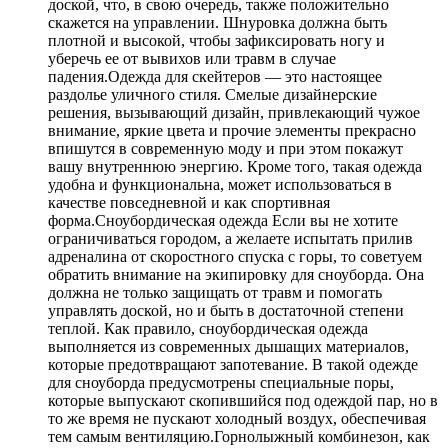
доской, что, в свою очередь, также положительно
скажется на управлении. Шнуровка должна быть
плотной и высокой, чтобы зафиксировать ногу и
уберечь ее от вывихов или травм в случае
падения.Одежда для скейтеров — это настоящее
раздолье уличного стиля. Смелые дизайнерские
решения, вызывающий дизайн, привлекающий чужое
внимание, яркие цвета и прочие элементы прекрасно
впишутся в современную моду и при этом покажут
вашу внутреннюю энергию. Кроме того, такая одежда
удобна и функциональна, может использоваться в
качестве повседневной и как спортивная
форма.Сноубордическая одежда Если вы не хотите
ограничиваться городом, а желаете испытать прилив
адреналина от скоростного спуска с горы, то советуем
обратить внимание на экипировку для сноуборда. Она
должна не только защищать от травм и помогать
управлять доской, но и быть в достаточной степени
теплой. Как правило, сноубордическая одежда
выполняется из современных дышащих материалов,
которые предотвращают запотевание. В такой одежде
для сноуборда предусмотрены специальные поры,
которые выпускают скопившийся под одеждой пар, но в
то же время не пускают холодный воздух, обеспечивая
тем самым вентиляцию.Горнолыжный комбинезон, как