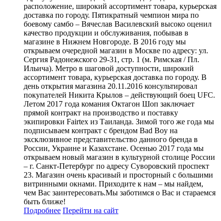
расположение, широкий ассортимент товара, курьерская
доставка по городу. Пятикратный чемпион мира по
боевому самбо – Вячеслав Василевский высоко оценил
качество продукции и обслуживания, побывав в
магазине в Нижнем Новгороде. В 2016 году мы
открываем очередной магазин в Москве по адресу: ул.
Сергия Радонежского 29-31, стр. 1 (м. Римская / Пл.
Ильича). Метро в шаговой доступности, широкий
ассортимент товара, курьерская доставка по городу. В
день открытия магазина 20.11.2016 консультировал
покупателей Никита Крылов – действующий боец UFC.
Летом 2017 года комания Октагон Шоп заключает
прямой контракт на производство и поставку
экипировки Fairtex из Таиланда. Зимой того же года мы
подписываем контракт с брендом Bad Boy на
эксклюзивное представительство данного бренда в
России, Украине и Казахстане. Осенью 2017 года мы
открываем новый магазин в культурной столице России
– г. Санкт-Петербург по адресу Суворовский проспект
23. Магазин очень красивый и просторный с большими
витринными окнами. Приходите к нам – мы найдем,
чем Вас заинтересовать.Мы заботимся о Вас и стараемся
быть ближе!
Подробнее
Перейти
на сайт