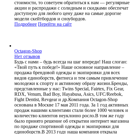
стоимости, то советуем обратиться к нам — регулярные
акции и распродажи с солидным и скидками обеспечат
доступную для любого цену даже на самые дорогие
модели скейтбордов и сноубордов.
Подробнее
Перейти
на сайт
Octagon-Shop
Нет отзывов
Будь с нами – будь всегда на шаг впереди! Наш слоган:
«Твой путь к победе!» Наше основное направление –
продажа брендовой одежды и экипировки для всех
видов единоборств, фитнеса и тем самым привлечение
молодежи к спорту и активному образу жизни.Бренды,
представленные у нас: Twins Special, Fairtex, Fix Gear,
RDX, Venum, Bad Boy, Hayabusa, Asics, UFC/Reebok,
Fight Dentist, Revgear и др.Компания Octagon-Shop
основана в Москве 17 мая 2011 года. За 1 год активных
продаж нашими клиентами стали более 1000 человек и
количество клиентов неуклонно росло.В том же году
было принято решение об открытии интернет магазина
по продаже спортивной одежды и экипировки для
единоборств.В 2013 году наша компания открыла