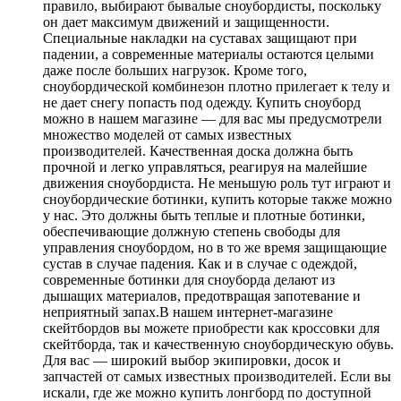
правило, выбирают бывалые сноубордисты, поскольку
он дает максимум движений и защищенности.
Специальные накладки на суставах защищают при
падении, а современные материалы остаются целыми
даже после больших нагрузок. Кроме того,
сноубордической комбинезон плотно прилегает к телу и
не дает снегу попасть под одежду. Купить сноуборд
можно в нашем магазине — для вас мы предусмотрели
множество моделей от самых известных
производителей. Качественная доска должна быть
прочной и легко управляться, реагируя на малейшие
движения сноубордиста. Не меньшую роль тут играют и
сноубордические ботинки, купить которые также можно
у нас. Это должны быть теплые и плотные ботинки,
обеспечивающие должную степень свободы для
управления сноубордом, но в то же время защищающие
сустав в случае падения. Как и в случае с одеждой,
современные ботинки для сноуборда делают из
дышащих материалов, предотвращая запотевание и
неприятный запах.В нашем интернет-магазине
скейтбордов вы можете приобрести как кроссовки для
скейтборда, так и качественную сноубордическую обувь.
Для вас — широкий выбор экипировки, досок и
запчастей от самых известных производителей. Если вы
искали, где же можно купить лонгборд по доступной