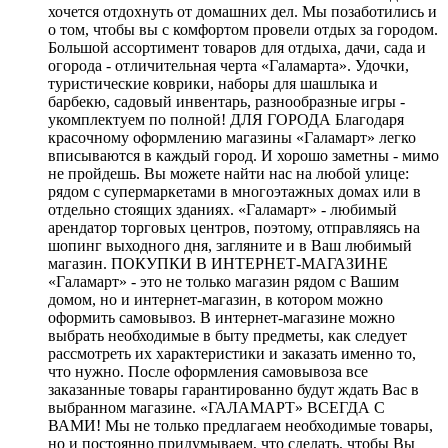
хочется отдохнуть от домашних дел. Мы позаботились и
о том, чтобы вы с комфортом провели отдых за городом.
Большой ассортимент товаров для отдыха, дачи, сада и
огорода - отличительная черта «Галамарта». Удочки,
туристические коврики, наборы для шашлыка и
барбекю, садовый инвентарь, разнообразные игры -
укомплектуем по полной! ДЛЯ ГОРОДА Благодаря
красочному оформлению магазины «Галамарт» легко
вписываются в каждый город. И хорошо заметны - мимо
не пройдешь. Вы можете найти нас на любой улице:
рядом с супермаркетами в многоэтажных домах или в
отдельно стоящих зданиях. «Галамарт» - любимый
арендатор торговых центров, поэтому, отправляясь на
шопинг выходного дня, загляните и в Ваш любимый
магазин. ПОКУПКИ В ИНТЕРНЕТ-МАГАЗИНЕ
«Галамарт» - это не только магазин рядом с Вашим
домом, но и интернет-магазин, в котором можно
оформить самовывоз. В интернет-магазине можно
выбрать необходимые в быту предметы, как следует
рассмотреть их характеристики и заказать именно то,
что нужно. После оформления самовывоза все
заказанные товары гарантированно будут ждать Вас в
выбранном магазине. «ГАЛАМАРТ» ВСЕГДА С
ВАМИ! Мы не только предлагаем необходимые товары,
но и постоянно придумываем, что сделать, чтобы Вы