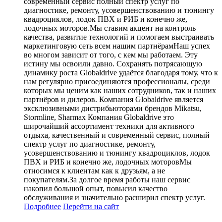
современный сервис полный спектр услуг по
диагностике, ремонту, усовершенствованию и тюнингу
квадроциклов, лодок ПВХ и РИБ и конечно же,
лодочных моторов.Мы ставим акцент на контроль
качества, развитие технологий и помогаем выстраивать
маркетинговую сеть всем нашим партнёрамНаш успех
во многом зависит от того, с кем мы работаем. Эту
истину мы освоили давно. Сохранять потрясающую
динамику роста Globaldrive удаётся благодаря тому, что к
нам регулярно присоединяются профессионалы, среди
которых мы ценим как наших сотрудников, так и наших
партнёров и дилеров. Компания Globaldrive является
эксклюзивными дистрибьюторами брендов Mikatsu,
Stormline, Sharmax Компания Globaldrive это
широчайший ассортимент техники для активного
отдыха, качественный и современный сервис, полный
спектр услуг по диагностике, ремонту,
усовершенствованию и тюнингу квадроциклов, лодок
ПВХ и РИБ и конечно же, лодочных моторовМы
относимся к клиентам как к друзьям, а не
покупателям.За долгое время работы наш сервис
накопил большой опыт, повысил качество
обслуживания и значительно расширил спектр услуг.
Подробнее
Перейти
на сайт