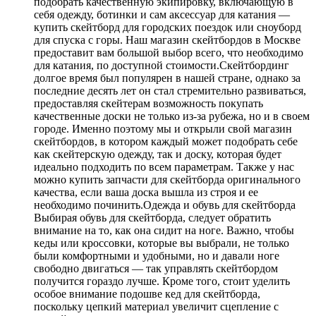
подобрать качественную экипировку, включающую в
себя одежду, ботинки и сам аксессуар для катания —
купить скейтборд для городских поездок или сноуборд
для спуска с горы. Наш магазин скейтбордов в Москве
предоставит вам большой выбор всего, что необходимо
для катания, по доступной стоимости.Скейтбординг
долгое время был популярен в нашей стране, однако за
последние десять лет он стал стремительно развиваться,
предоставляя скейтерам возможность покупать
качественные доски не только из-за рубежа, но и в своем
городе. Именно поэтому мы и открыли свой магазин
скейтбордов, в котором каждый может подобрать себе
как скейтерскую одежду, так и доску, которая будет
идеально подходить по всем параметрам. Также у нас
можно купить запчасти для скейтборда оригинального
качества, если ваша доска вышла из строя и ее
необходимо починить.Одежда и обувь для скейтборда
Выбирая обувь для скейтборда, следует обратить
внимание на то, как она сидит на ноге. Важно, чтобы
кеды или кроссовки, которые вы выбрали, не только
были комфортными и удобными, но и давали ноге
свободно двигаться — так управлять скейтбордом
получится гораздо лучше. Кроме того, стоит уделить
особое внимание подошве кед для скейтборда,
поскольку цепкий материал увеличит сцепление с