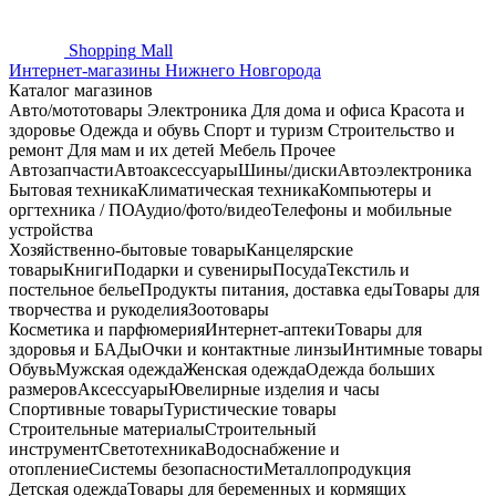
Shopping
Mall
Интернет-магазины Нижнего Новгорода
Каталог магазинов
Авто/мототовары
Электроника
Для дома и офиса
Красота и
здоровье
Одежда и обувь
Спорт и туризм
Строительство и
ремонт
Для мам и их детей
Мебель
Прочее
Автозапчасти
Автоаксессуары
Шины/диски
Автоэлектроника
Бытовая техника
Климатическая техника
Компьютеры и
оргтехника / ПО
Аудио/фото/видео
Телефоны и мобильные
устройства
Хозяйственно-бытовые товары
Канцелярские
товары
Книги
Подарки и сувениры
Посуда
Текстиль и
постельное белье
Продукты питания, доставка еды
Товары для
творчества и рукоделия
Зоотовары
Косметика и парфюмерия
Интернет-аптеки
Товары для
здоровья и БАДы
Очки и контактные линзы
Интимные товары
Обувь
Мужская одежда
Женская одежда
Одежда больших
размеров
Аксессуары
Ювелирные изделия и часы
Спортивные товары
Туристические товары
Строительные материалы
Строительный
инструмент
Светотехника
Водоснабжение и
отопление
Системы безопасности
Металлопродукция
Детская одежда
Товары для беременных и кормящих