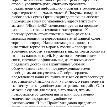
сторон, увеличить фото, спокойно прочитать
предлагающуюся информацию и сравнить технические
характеристики похожих моделей Покупка товара в
любое время суток Организация доставки в наиболее
подходящее время по указанному адресу Интернет-
магазин "NicePrice62" специализируется на продаже
различной бытовой техники и электроники. К
преимуществам стоит отнести и такой факт: мы
являемся одними из первооткрывателей данной сферы
торговли в городе. Наши поставщики - дилеры
известных торговых марок в России - проверены
временем, поэтому уверенность в них является одним из
главных наших козырей. Кроме того, именно такие
связи, прочные и официальные, дают возможность
предлагать достойные гарантийные условия
обслуживания техники, подтвержденные всеми
необходимыми документами.Особую гордость
представляют наши консультанты: все об интересующей
вас стиральной машине или, к примеру, о телевизоре вы
сможете узнать в удобном для вас режиме он-лайн. Сайт
магазина сделан для людей, а это значит, что мы
позаботились об удобной навигации, достаточном
количестве информации, удобном ее
расположении."Найс Прайс" уже давно предлагает