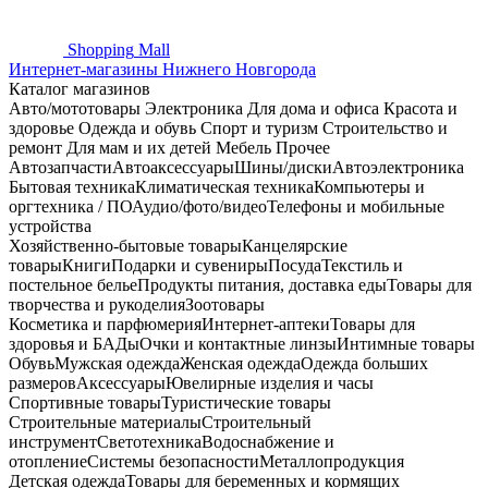
Shopping
Mall
Интернет-магазины Нижнего Новгорода
Каталог магазинов
Авто/мототовары
Электроника
Для дома и офиса
Красота и
здоровье
Одежда и обувь
Спорт и туризм
Строительство и
ремонт
Для мам и их детей
Мебель
Прочее
Автозапчасти
Автоаксессуары
Шины/диски
Автоэлектроника
Бытовая техника
Климатическая техника
Компьютеры и
оргтехника / ПО
Аудио/фото/видео
Телефоны и мобильные
устройства
Хозяйственно-бытовые товары
Канцелярские
товары
Книги
Подарки и сувениры
Посуда
Текстиль и
постельное белье
Продукты питания, доставка еды
Товары для
творчества и рукоделия
Зоотовары
Косметика и парфюмерия
Интернет-аптеки
Товары для
здоровья и БАДы
Очки и контактные линзы
Интимные товары
Обувь
Мужская одежда
Женская одежда
Одежда больших
размеров
Аксессуары
Ювелирные изделия и часы
Спортивные товары
Туристические товары
Строительные материалы
Строительный
инструмент
Светотехника
Водоснабжение и
отопление
Системы безопасности
Металлопродукция
Детская одежда
Товары для беременных и кормящих