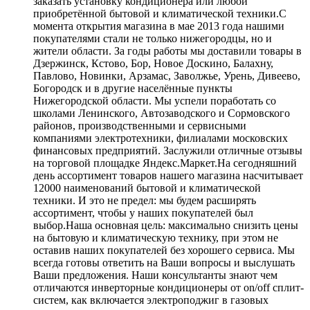
заказать установку кондиционера или любой
приобретённой бытовой и климатической техники.С
момента открытия магазина в мае 2013 года нашими
покупателями стали не только нижегородцы, но и
жители области. За годы работы мы доставили товары в
Дзержинск, Кстово, Бор, Новое Доскино, Балахну,
Павлово, Новинки, Арзамас, Заволжье, Урень, Дивеево,
Богородск и в другие населённые пункты
Нижегородской области. Мы успели поработать со
школами Ленинского, Автозаводского и Сормовского
районов, производственными и сервисными
компаниями электротехники, филиалами московских
финансовых предприятий. Заслужили отличные отзывы
на торговой площадке Яндекс.Маркет.На сегодняшний
день ассортимент товаров нашего магазина насчитывает
12000 наименований бытовой и климатической
техники. И это не предел: мы будем расширять
ассортимент, чтобы у наших покупателей был
выбор.Наша основная цель: максимально снизить цены
на бытовую и климатическую технику, при этом не
оставив наших покупателей без хорошего сервиса. Мы
всегда готовы ответить на Ваши вопросы и выслушать
Ваши предложения. Наши консультанты знают чем
отличаются инверторные кондиционеры от on/off сплит-
систем, как включается электроподжиг в газовых