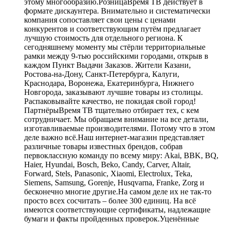
этому многообразию.РозницаВремя ТВ действует в
формате дискаунтера. Внимательно и систематически
компания сопоставляет свои цены с ценами
конкурентов и соответствующим путём предлагает
лучшую стоимость для отдельного региона. К
сегодняшнему моменту мы стёрли территориальные
рамки между 9-тью российскими городами, открыв в
каждом Пункт Выдачи Заказов. Жители Казани,
Ростова-на-Дону, Санкт-Петербурга, Калуги,
Краснодара, Воронежа, Екатеринбурга, Нижнего
Новгорода, заказывают лучшие товары из столицы.
Распаковывайте качество, не покидая свой город!
ПартнёрыВремя ТВ тщательно отбирает тех, с кем
сотрудничает. Мы обращаем внимание на все детали,
изготавливаемые производителями. Потому что в этом
деле важно всё.Наш интернет-магазин представляет
различные товары известных брендов, собрав
первоклассную команду по всему миру: Akai, BBK, BQ,
Haier, Hyundai, Bosch, Beko, Candy, Carver, Altair,
Forward, Stels, Panasonic, Xiaomi, Electrolux, Teka,
Siemens, Samsung, Gorenje, Husqvarna, Franke, Zorg и
бесконечно многие другие.На самом деле их не так-то
просто всех сосчитать – более 300 единиц. На всё
имеются соответствующие сертификаты, надлежащие
бумаги и факты пройденных проверок.Уценённые