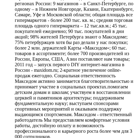
регионах России: 9 магазинов – в Санкт-Петербурге, по
одному – в Нижнем Новгороде, Казани, Екатеринбурге,
Самаре, Уфе и Московской области; общая площадь все
гипермаркетов - более 200 тыс. кв. м.; средняя торговая
площадь одного гипермаркета – 12 тыс.кв.м.; 45 тыс.
покупателей ежедневно; 90 тыс. покупателей в дни
акций; 98% жителей Петербурга знают о Максидоме;
75% петербуржцев хотя бы раз делали у нас покупки;
более 2 млн. держателей Карты «Максидом»; 60 тыс.
товаров в ассортименте; более 700 производителей из
России, Европы, США, Азии поставляют нам товары;
2011 год – запуск первого DIY интернет-магазина в
России - maxidom.ru; 2-кратное увеличение online-
продаж ежегодно. Социальная ответственность
Максидом активно занимается благотворительностью и
принимает участие в социальных проектах.помогаем
детским домам и школам; участвуем в восстановлении
церквей и памятников архитектуры; поддерживаем
фундаментальную науку; выступаем спонсорами
спортивных мероприятий и оказываем поддержку
выдающимся спортсменам. Максидом - ответственный
работодатель Мы предоставляем комфортные условия
работы, достойную оплату и возможность
профессионального и карьерного роста более чем для 3
000 сотрудников.