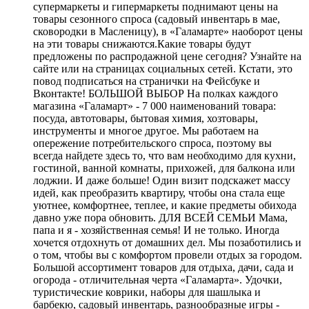
супермаркеты и гипермаркеты поднимают цены на
товары сезонного спроса (садовый инвентарь в мае,
сковородки в Масленицу), в «Галамарте» наоборот цены
на эти товары снижаются.Какие товары будут
предложены по распродажной цене сегодня? Узнайте на
сайте или на страницах социальных сетей. Кстати, это
повод подписаться на странички на Фейсбуке и
Вконтакте! БОЛЬШОЙ ВЫБОР На полках каждого
магазина «Галамарт» - 7 000 наименований товара:
посуда, автотовары, бытовая химия, хозтовары,
инструменты и многое другое. Мы работаем на
опережение потребительского спроса, поэтому вы
всегда найдете здесь то, что вам необходимо для кухни,
гостиной, ванной комнаты, прихожей, для балкона или
лоджии. И даже больше! Один визит подскажет массу
идей, как преобразить квартиру, чтобы она стала еще
уютнее, комфортнее, теплее, и какие предметы обихода
давно уже пора обновить. ДЛЯ ВСЕЙ СЕМЬИ Мама,
папа и я - хозяйственная семья! И не только. Иногда
хочется отдохнуть от домашних дел. Мы позаботились и
о том, чтобы вы с комфортом провели отдых за городом.
Большой ассортимент товаров для отдыха, дачи, сада и
огорода - отличительная черта «Галамарта». Удочки,
туристические коврики, наборы для шашлыка и
барбекю, садовый инвентарь, разнообразные игры -