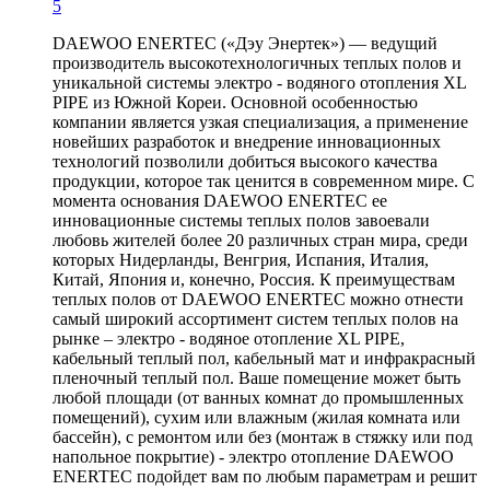
5
DAEWOO ENERTEC («Дэу Энертек») — ведущий
производитель высокотехнологичных теплых полов и
уникальной системы электро - водяного отопления XL
PIPE из Южной Кореи. Основной особенностью
компании является узкая специализация, а применение
новейших разработок и внедрение инновационных
технологий позволили добиться высокого качества
продукции, которое так ценится в современном мире. С
момента основания DAEWOO ENERTEC ее
инновационные системы теплых полов завоевали
любовь жителей более 20 различных стран мира, среди
которых Нидерланды, Венгрия, Испания, Италия,
Китай, Япония и, конечно, Россия. К преимуществам
теплых полов от DAEWOO ENERTEC можно отнести
самый широкий ассортимент систем теплых полов на
рынке – электро - водяное отопление XL PIPE,
кабельный теплый пол, кабельный мат и инфракрасный
пленочный теплый пол. Ваше помещение может быть
любой площади (от ванных комнат до промышленных
помещений), сухим или влажным (жилая комната или
бассейн), с ремонтом или без (монтаж в стяжку или под
напольное покрытие) - электро отопление DAEWOO
ENERTEC подойдет вам по любым параметрам и решит