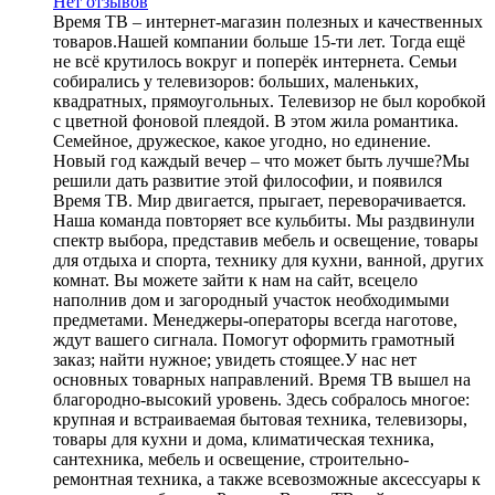
Нет отзывов
Время ТВ – интернет-магазин полезных и качественных
товаров.Нашей компании больше 15-ти лет. Тогда ещё
не всё крутилось вокруг и поперёк интернета. Семьи
собирались у телевизоров: больших, маленьких,
квадратных, прямоугольных. Телевизор не был коробкой
с цветной фоновой плеядой. В этом жила романтика.
Семейное, дружеское, какое угодно, но единение.
Новый год каждый вечер – что может быть лучше?Мы
решили дать развитие этой философии, и появился
Время ТВ. Мир двигается, прыгает, переворачивается.
Наша команда повторяет все кульбиты. Мы раздвинули
спектр выбора, представив мебель и освещение, товары
для отдыха и спорта, технику для кухни, ванной, других
комнат. Вы можете зайти к нам на сайт, всецело
наполнив дом и загородный участок необходимыми
предметами. Менеджеры-операторы всегда наготове,
ждут вашего сигнала. Помогут оформить грамотный
заказ; найти нужное; увидеть стоящее.У нас нет
основных товарных направлений. Время ТВ вышел на
благородно-высокий уровень. Здесь собралось многое:
крупная и встраиваемая бытовая техника, телевизоры,
товары для кухни и дома, климатическая техника,
сантехника, мебель и освещение, строительно-
ремонтная техника, а также всевозможные аксессуары к