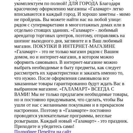
укомплектуем по полной! ДЛЯ ГОРОДА Благодаря
красочному оформлению магазины «Галамарт» легко
вписываются в каждый город. И хорошо заметны - мимо
не пройдешь. Вы можете найти нас на любой улице:
рядом с супермаркетами в многоэтажных домах или в
отдельно стоящих зданиях. «Галамарт» - любимый
арендатор торговых центров, поэтому, отправляясь на
шопинг выходного дня, загляните и в Ваш любимый
магазин. ПОКУПКИ В ИНТЕРНЕТ-МАГАЗИНЕ
«Галамарт» - это не только магазин рядом с Вашим
домом, но и интернет-магазин, в котором можно
оформить самовывоз. В интернет-магазине можно
выбрать необходимые в быту предметы, как следует
рассмотреть их характеристики и заказать именно то,
что нужно. После оформления самовывоза все
заказанные товары гарантированно будут ждать Вас в
выбранном магазине. «ГАЛАМАРТ» ВСЕГДА С
ВАМИ! Мы не только предлагаем необходимые товары,
но и постоянно придумываем, что сделать, чтобы Вы
ушли от нас с желанными покупками и в прекрасном
настроении. Поэтому в «Галамарте» постоянно
проводятся увлекательные программы, веселые
розыгрыши. Каждый новый «Галамарт» - это праздник.
Приходите и убедитесь сами!
Подробнее
Перейти
на сайт